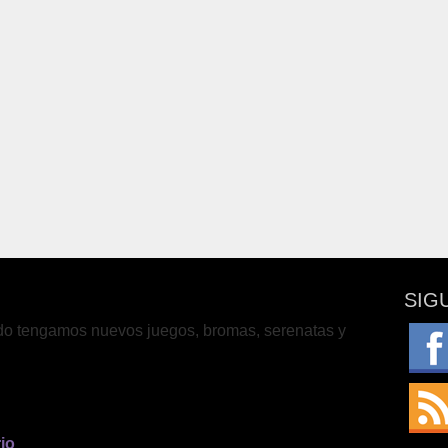
SIG
do tengamos nuevos juegos, bromas, serenatas y
io